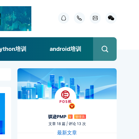
ython培训
android培训
骐迹PMP
V
管理员
文章 18 篇
|
评论 13 次
最新文章