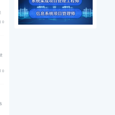
处
0
使
0
冻