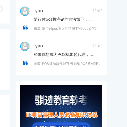
yao
12-02
随行付pos机注销的方法如下： ...
来源
随行付pos怎么注销,随行付pos如何注
销？
yao
12-02
如果你想成为POS机加盟代理，...
来源
POS机加盟代理官网,加盟POS机代理，
开启财富新篇章- 零风险，高收益，创业优
选！