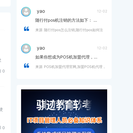
yao
12-02
随行付pos机注销的方法如下： ...
来源
随行付pos怎么注销,随行付pos如何注
销？
yao
12-02
如果你想成为POS机加盟代理，...
处
来源
POS机加盟代理官网,加盟POS机代理，
0
开启财富新篇章- 零风险，高收益，创业优
选！
使
0