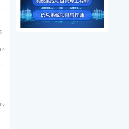
冻
0
，
0