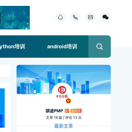
ython培训
android培训
骐迹PMP
V
管理员
文章 18 篇
|
评论 13 次
最新文章