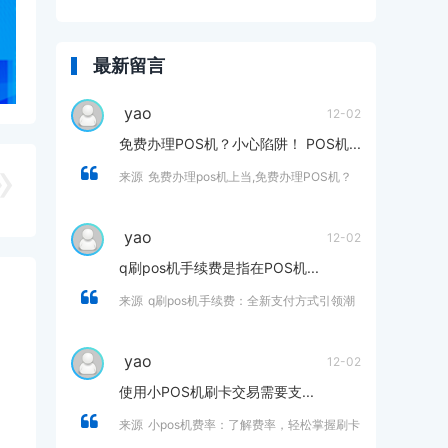
最新留言
yao
12-02
免费办理POS机？小心陷阱！ POS机...
来源
免费办理pos机上当,免费办理POS机？
小心陷阱！
yao
12-02
q刷pos机手续费是指在POS机...
来源
q刷pos机手续费：全新支付方式引领潮
流，助你省钱又省心
yao
12-02
使用小POS机刷卡交易需要支...
来源
小pos机费率：了解费率，轻松掌握刷卡
支付