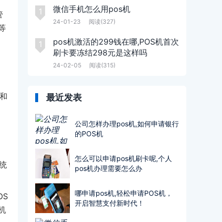
微信手机怎么用pos机
1
管
24-01-23
阅读(327)
等
pos机激活的299钱在哪,POS机首次
1
刷卡要冻结298元是这样吗
24-02-05
阅读(315)
和
最近发表
公司怎样办理pos机,如何申请银行
的POS机
怎么可以申请pos机刷卡呢,个人
统
pos机办理需要怎么办
哪申请pos机,轻松申请POS机，
S
开启智慧支付新时代！
机