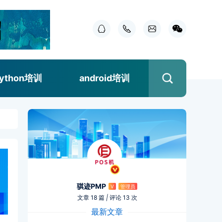
ython培训
android培训
骐迹PMP
V
管理员
文章 18 篇
|
评论 13 次
最新文章