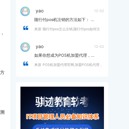
yao
12-02
随行付pos机注销的方法如下： ...
来源
随行付pos怎么注销,随行付pos如何注
，
销？
yao
12-02
如果你想成为POS机加盟代理，...
来源
POS机加盟代理官网,加盟POS机代理，
开启财富新篇章- 零风险，高收益，创业优
，方
选！
追溯