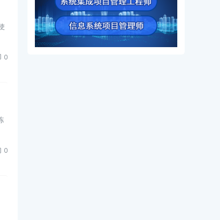
使
0
冻
0
，