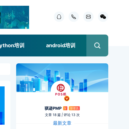
ython培训
android培训
骐迹PMP
V
管理员
文章 18 篇
|
评论 13 次
最新文章