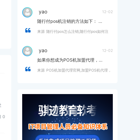
yao
12-02
随行付pos机注销的方法如下： ...
来源
随行付pos怎么注销,随行付pos如何注
销？
yao
12-02
如果你想成为POS机加盟代理，...
来源
POS机加盟代理官网,加盟POS机代理，
开启财富新篇章- 零风险，高收益，创业优
选！
处
0